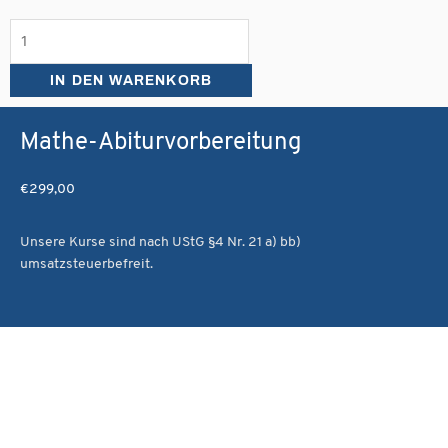
Abi-
Intensivkurs
Mathe
IN DEN WARENKORB
|
Bad
Aibling
Mathe-Abiturvorbereitung
|
Paket
€
299,00
XL
Menge
Unsere Kurse sind nach UStG §4 Nr. 21 a) bb)
umsatzsteuerbefreit.