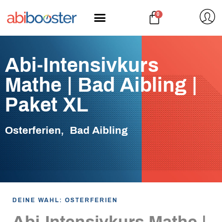
Zum
WARENK
0
Inhalt
springen
Abi-Intensivkurs
Mathe | Bad Aibling |
Paket XL
Osterferien, Bad Aibling
DEINE WAHL: OSTERFERIEN
Abi-Intensivkurs Mathe |