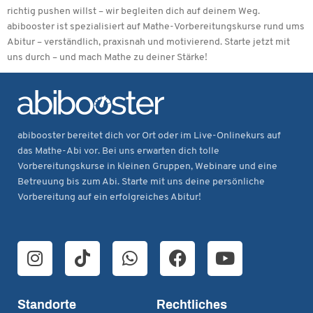
richtig pushen willst – wir begleiten dich auf deinem Weg.
abibooster ist spezialisiert auf Mathe-Vorbereitungskurse rund ums
Abitur – verständlich, praxisnah und motivierend. Starte jetzt mit
uns durch – und mach Mathe zu deiner Stärke!
abibooster bereitet dich vor Ort oder im Live-Onlinekurs auf
das Mathe-Abi vor. Bei uns erwarten dich tolle
Vorbereitungskurse in kleinen Gruppen, Webinare und eine
Betreuung bis zum Abi. Starte mit uns deine persönliche
Vorbereitung auf ein erfolgreiches Abitur!
I
T
W
F
Y
n
i
h
a
o
s
k
a
c
u
t
t
t
e
t
Standorte
Rechtliches