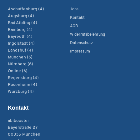
a
o
s
b
u
g
k
a
o
b
Aschaffenburg (4)
Jobs
Augsburg (4)
r
p
o
e
Kontakt
Bad Aibling (4)
a
p
k
AGB
Bamberg (4)
m
Widerrufsbelehrung
Bayreuth (4)
Datenschutz
Ingolstadt (4)
Landshut (4)
Impressum
München (6)
Nürnberg (6)
Online (6)
Regensburg (4)
Rosenheim (4)
Würzburg (4)
Kontakt
abibooster
Bayerstraße 27
80335 München